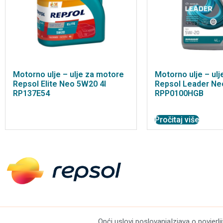
Motorno ulje – ulje za motore
Motorno ulje – ul
Repsol Elite Neo 5W20 4l
Repsol Leader Ne
RP137E54
RPP0100HGB
Pročitaj više
Opći uslovi poslovanja
Izjava o povjerlj