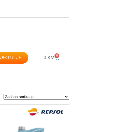
0
AĐI ULJE
0
KM