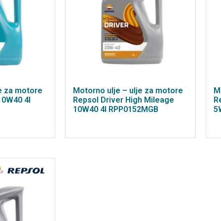
je za motore
Motorno ulje – ulje za motore
M
10W40 4l
Repsol Driver High Mileage
R
10W40 4l RPP0152MGB
5