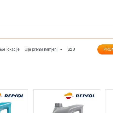
še lokacije
Ulja prema namjeni
B2B
PRON