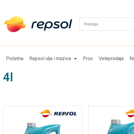
Početna
Repsol ulja i maziva
Prox
Veleprodaja
Na
4l