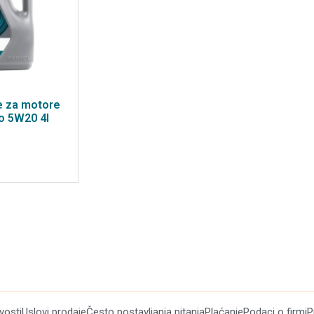
je za motore
o 5W20 4l
ivosti
Uslovi prodaje
Često postavljanja pitanja
Plaćanje
Podaci o firmi
P