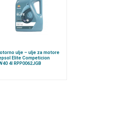
otorno ulje – ulje za motore
epsol Elite Competicion
W40 4l RPP0062JGB