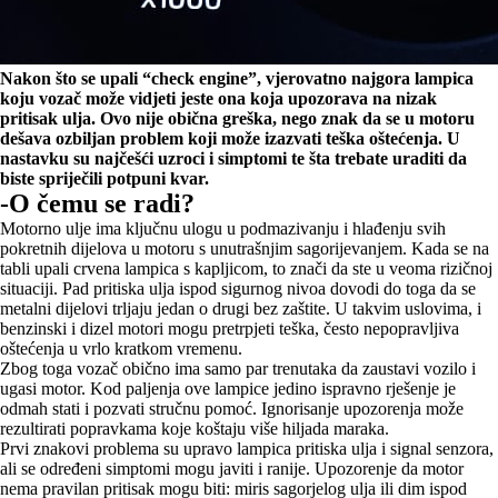
Nakon što se upali “check engine”, vjerovatno najgora lampica
koju vozač može vidjeti jeste ona koja upozorava na nizak
pritisak ulja. Ovo nije obična greška, nego znak da se u motoru
dešava ozbiljan problem koji može izazvati teška oštećenja. U
nastavku su najčešći uzroci i simptomi te šta trebate uraditi da
biste spriječili potpuni kvar.
-O čemu se radi?
Motorno ulje ima ključnu ulogu u podmazivanju i hlađenju svih
pokretnih dijelova u motoru s unutrašnjim sagorijevanjem. Kada se na
tabli upali crvena lampica s kapljicom, to znači da ste u veoma rizičnoj
situaciji. Pad pritiska ulja ispod sigurnog nivoa dovodi do toga da se
metalni dijelovi trljaju jedan o drugi bez zaštite. U takvim uslovima, i
benzinski i dizel motori mogu pretrpjeti teška, često nepopravljiva
oštećenja u vrlo kratkom vremenu.
Zbog toga vozač obično ima samo par trenutaka da zaustavi vozilo i
ugasi motor. Kod paljenja ove lampice jedino ispravno rješenje je
odmah stati i pozvati stručnu pomoć. Ignorisanje upozorenja može
rezultirati popravkama koje koštaju više hiljada maraka.
Prvi znakovi problema su upravo lampica pritiska ulja i signal senzora,
ali se određeni simptomi mogu javiti i ranije. Upozorenje da motor
nema pravilan pritisak mogu biti: miris sagorjelog ulja ili dim ispod