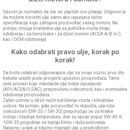
Sasvim je normalno da ste se zapitali ovo pitanje. Odgovor je
da možete koristiti ulje samo ako ispunjava tačne
specifikacije koje zahtijeva proizvođač vašeg motora. Na
primjer, mnoga kvalitetna ulja za putnička vozila imaju
odobrenja i za benzinske i za dizel motore (ACEA A/B ili C,
kao i OEM odobrenja).
Kako odabrati pravo ulje, korak po
korak!
Da biste odabrali odgovarajuće ulje za svoje vozilo, prvo što
trebate uraditi jeste provjeriti uputstvo proizvođača. Tamo
ćete pronaći koje standarde ulje treba ispunjavati
(API/ACEA/ILSAC), preporučenu viskoznost, kao i eventualna
odobrenja proizvođača.
Zatim uzmite u obzir način korištenja vozila i klimatske
uslove. Na primjer, gdje proizvođač to dopušta, ulja niže
viskoznosti (0W-20 / 5W-30) preporučuju se za kratke
vožnje i hladnije temperature, dok su opcije poput 5W-40 ili
10W-30 pogodnije za topliju klimu i duža putovanja.
Naravno, uvijek je ključno mijenjati ulje u predviđenim