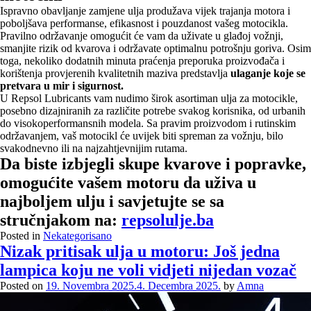
Ispravno obavljanje zamjene ulja produžava vijek trajanja motora i
poboljšava performanse, efikasnost i pouzdanost vašeg motocikla.
Pravilno održavanje omogućit će vam da uživate u glađoj vožnji,
smanjite rizik od kvarova i održavate optimalnu potrošnju goriva. Osim
toga, nekoliko dodatnih minuta praćenja preporuka proizvođača i
korištenja provjerenih kvalitetnih maziva predstavlja
ulaganje koje se
pretvara u mir i sigurnost.
U Repsol Lubricants vam nudimo širok asortiman ulja za motocikle,
posebno dizajniranih za različite potrebe svakog korisnika, od urbanih
do visokoperformansnih modela. Sa pravim proizvodom i rutinskim
održavanjem, vaš motocikl će uvijek biti spreman za vožnju, bilo
svakodnevno ili na najzahtjevnijim rutama.
Da biste izbjegli skupe kvarove i popravke,
omogućite vašem motoru da uživa u
najboljem ulju i savjetujte se sa
stručnjakom na:
repsolulje.ba
Posted in
Nekategorisano
Nizak pritisak ulja u motoru: Još jedna
lampica koju ne voli vidjeti nijedan vozač
Posted on
19. Novembra 2025.
4. Decembra 2025.
by
Amna