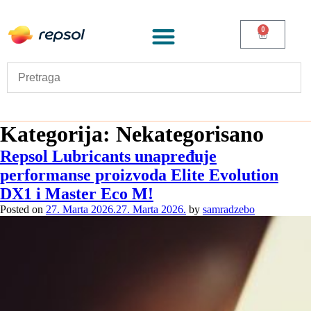
0
Kategorija:
Nekategorisano
Repsol Lubricants unapređuje
performanse proizvoda Elite Evolution
DX1 i Master Eco M!
Posted on
27. Marta 2026.
27. Marta 2026.
by
samradzebo