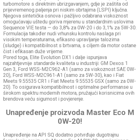
turbomotore s direktnim ubrizgavanjem, gdje je zaštita od
prijevremenog paljenja pri niskim obrtajima (LSPI) ključna.
Njegova sintetička osnova i pažljivo odabrana viskoznost
omogućavaju uštedu goriva mjerenu u standardnim uslovima
Sequence VIE testa — do 3,8% za 0W-20 i do 3,1% za 5W-30.
Formulacija također nudi vrhunsku kontrolu naslaga pri
visokim temperaturama, efikasno upravljanje talozima
(sludge) i kompatibilnost s brtvama, s ciljem da motor ostane
čist i efikasan duže vrijeme.
Pored toga, Elite Evolution DX1 i dalje ispunjava
najzahtjevnije standarde kvaliteta u industriji: GM Dexos 1
Gen 3, Ford WSS-M2C962-A1 (samo za viskoznost SAE 0W-
20), Ford WSS-M2C961-A1 (samo za 5W-30), kao i Fiat
Meets 9.55535 CR1 i Fiat Meets 9.55535 GSX (samo za 0W-
20). To osigurava kompatibilnost i optimalne performanse u
širokom spektru modernih motora, pružajući korisnicima ovih
brendova veću sigurnost i povjerenje.
Unapređenje proizvoda Master Eco M
0W-20!
Unapređenje na API SQ dodatno potvrđuje dugotrajnu