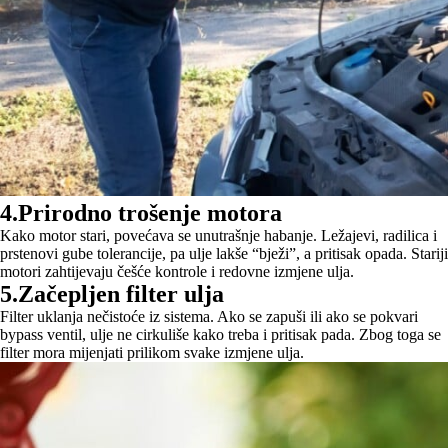
4.Prirodno trošenje motora
Kako motor stari, povećava se unutrašnje habanje. Ležajevi, radilica i
prstenovi gube tolerancije, pa ulje lakše “bježi”, a pritisak opada. Stariji
motori zahtijevaju češće kontrole i redovne izmjene ulja.
5.Začepljen filter ulja
Filter uklanja nečistoće iz sistema. Ako se zapuši ili ako se pokvari
bypass ventil, ulje ne cirkuliše kako treba i pritisak pada. Zbog toga se
filter mora mijenjati prilikom svake izmjene ulja.