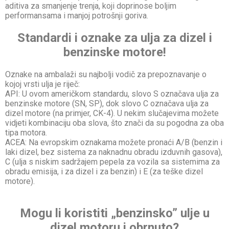
aditiva za smanjenje trenja, koji doprinose boljim
performansama i manjoj potrošnji goriva.
Standardi i oznake za ulja za dizel i
benzinske motore!
Oznake na ambalaži su najbolji vodič za prepoznavanje o
kojoj vrsti ulja je riječ:
API: U ovom američkom standardu, slovo S označava ulja za
benzinske motore (SN, SP), dok slovo C označava ulja za
dizel motore (na primjer, CK-4). U nekim slučajevima možete
vidjeti kombinaciju oba slova, što znači da su pogodna za oba
tipa motora.
ACEA: Na evropskim oznakama možete pronaći A/B (benzin i
laki dizel, bez sistema za naknadnu obradu izduvnih gasova),
C (ulja s niskim sadržajem pepela za vozila sa sistemima za
obradu emisija, i za dizel i za benzin) i E (za teške dizel
motore).
Mogu li koristiti „benzinsko” ulje u
dizel motoru i obrnuto?