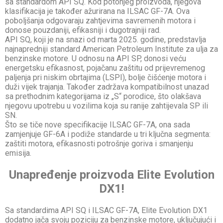
sa standardom API SQ. Kod potonjeg proizvoda, njegova
klasifikacija je također ažurirana na ILSAC GF-7A. Ova
poboljšanja odgovaraju zahtjevima savremenih motora i
donose pouzdaniji, efikasniji i dugotrajniji rad.
API SQ, koji je na snazi od marta 2025. godine, predstavlja
najnapredniji standard
American Petroleum Institute
za ulja za
benzinske motore. U odnosu na API SP, donosi veću
energetsku efikasnost, pojačanu zaštitu od prijevremenog
paljenja pri niskim obrtajima (LSPI), bolje čišćenje motora i
duži vijek trajanja. Također zadržava kompatibilnost unazad
sa prethodnim kategorijama iz „S“ porodice, što olakšava
njegovu upotrebu u vozilima koja su ranije zahtijevala SP ili
SN.
Što se tiče nove specifikacije ILSAC GF-7A, ona sada
zamjenjuje GF-6A i podiže standarde u tri ključna segmenta:
zaštiti motora, efikasnosti potrošnje goriva i smanjenju
emisija.
Unapređenje proizvoda Elite Evolution
DX1!
Sa standardima API SQ i ILSAC GF-7A, Elite Evolution DX1
dodatno jača svoju poziciju za benzinske motore, uključujući i