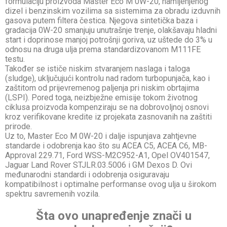
formulaciju proizvoda Master Eco M 0W-20, namijenjenog
dizel i benzinskim vozilima sa sistemima za obradu izduvnih
gasova putem filtera čestica. Njegova sintetička baza i
gradacija 0W-20 smanjuju unutrašnje trenje, olakšavaju hladni
start i doprinose manjoj potrošnji goriva, uz uštede do 3% u
odnosu na druga ulja prema standardizovanom M111FE
testu.
Također se ističe niskim stvaranjem naslaga i taloga
(sludge), uključujući kontrolu nad radom turbopunjača, kao i
zaštitom od prijevremenog paljenja pri niskim obrtajima
(LSPI). Pored toga, neizbježne emisije tokom životnog
ciklusa proizvoda kompenziraju se na dobrovoljnoj osnovi
kroz verifikovane kredite iz projekata zasnovanih na zaštiti
prirode.
Uz to, Master Eco M 0W-20 i dalje ispunjava zahtjevne
standarde i odobrenja kao što su ACEA C5, ACEA C6, MB-
Approval 229.71, Ford WSS-M2C952-A1, Opel OV401547,
Jaguar Land Rover STJLR.03.5006 i GM Dexos D. Ovi
međunarodni standardi i odobrenja osiguravaju
kompatibilnost i optimalne performanse ovog ulja u širokom
spektru savremenih vozila.
Šta ovo unapređenje znači u