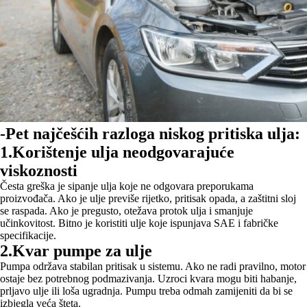
-Pet najčešćih razloga niskog pritiska ulja:
1.Korištenje ulja neodgovarajuće
viskoznosti
Česta greška je sipanje ulja koje ne odgovara preporukama
proizvođača. Ako je ulje previše rijetko, pritisak opada, a zaštitni sloj
se raspada. Ako je pregusto, otežava protok ulja i smanjuje
učinkovitost. Bitno je koristiti ulje koje ispunjava SAE i fabričke
specifikacije.
2.Kvar pumpe za ulje
Pumpa održava stabilan pritisak u sistemu. Ako ne radi pravilno, motor
ostaje bez potrebnog podmazivanja. Uzroci kvara mogu biti habanje,
prljavo ulje ili loša ugradnja. Pumpu treba odmah zamijeniti da bi se
izbjegla veća šteta.