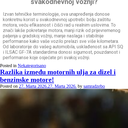
svakodnevnoj vožnji?
Izvan tehničke terminologije, ova unapređenja donose
konkretnu korist u svakodnevnoj upotrebi: bolju zaštitu
motora, veću efikasnost i čišći rad u realnim uslovima. To
znači lakše pokretanje motora, manji rizik od prijevremenog
paljenja u gradskoj vožnji, manje naslaga i stabilnije
performanse kako vaše vozilo prelazi sve više kilometara.
Od laboratorije do vašeg automobila, usklađenost sa API SQ
i ILSAC GF-7A standardima donosi sigurnost, pouzdanost i
performanse koje osjećate pri svakoj vožnji.
Posted in
Nekategorisano
Razlika između motornih ulja za dizel i
benzinske motore!
Posted on
27. Marta 2026.
27. Marta 2026.
by
samradzebo