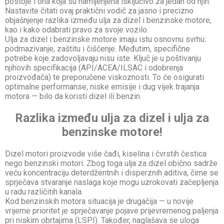
postoje i ona koja su namijenjena isključivo za jedan od njih.
Nastavite čitati ovaj praktični vodič za jasno i precizno
objašnjenje razlika između ulja za dizel i benzinske motore,
kao i kako odabrati pravo za svoje vozilo.
Ulja za dizel i benzinske motore imaju istu osnovnu svrhu:
podmazivanje, zaštitu i čišćenje. Međutim, specifične
potrebe koje zadovoljavaju nisu iste. Ključ je u poštivanju
njihovih specifikacija (API/ACEA/ILSAC i odobrenja
proizvođača) te preporučene viskoznosti. To će osigurati
optimalne performanse, niske emisije i dug vijek trajanja
motora — bilo da koristi dizel ili benzin.
Razlika između ulja za dizel i ulja za
benzinske motore!
Dizel motori proizvode više čađi, kiselina i čvrstih čestica
nego benzinski motori. Zbog toga ulja za dizel obično sadrže
veću koncentraciju deterdžentnih i disperznih aditiva, čime se
sprječava stvaranje naslaga koje mogu uzrokovati začepljenja
u radu različitih kanala.
Kod benzinskih motora situacija je drugačija — u novije
vrijeme prioritet je sprječavanje pojave prijevremenog paljenja
pri niskim obrtajima (LSPI). Također, naglašava se uloga