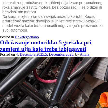
intervalima: produžavanje korištenja ulja izvan preporučenog
roka smanjuje zaštitu motora, bez obzira radi li se o dizel ili
benzinskom motoru.
Na kraju, imajte na umu da uvijek možete koristiti Repsol
pretraživač maziva: dovoljno je unijeti registarsku oznaku ili
model vozila kako biste pronašli odgovarajuće proizvode za
svoj automobil.
Posted in
Nekategorisano
Održavanje motocikla: 5 grešaka pri
zamjeni ulja koje treba izbjegavati
Posted on
4. Decembra 2025.
5. Decembra 2025.
by
Amna