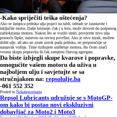
-Kako spriječiti teška oštećenja?
Ako se lampica pritiska ulja pojavi na tabli, odmah se zaustavite i
isključite motor. Dalje kretanje, čak i u leru, može dovesti do potpunog
zablokiranja motora. Nakon što se vozilo smiri, provjerite nivo ulja
pomoću šipke, naravno na ravnoj površini. Ako je nivo nizak, možete
doliti ulje, ali ako ne znate uzrok pada pritiska, ne preporučuje se
nastavak vožnje. Time rizikujete uništenje motora, što često znači
veoma skupu popravku ili čak zamjenu čitavog agregata.
Da biste izbjegli skupe kvarove i popravke,
omogućite vašem motoru da uživa u
najboljem ulju i savjetujte se sa
stručnjakom na:
repsolulje.ba
-061 552 352
Posted in
Nekategorisano
Repsol Lubricants udružuje se s MotoGP-
om kako bi postao novi ekskluzivni
dobavljač za Moto2 i Moto3