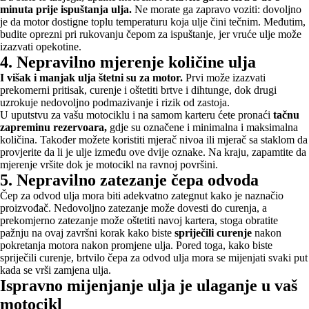
minuta prije ispuštanja ulja.
Ne morate ga zapravo voziti: dovoljno
je da motor dostigne toplu temperaturu koja ulje čini tečnim. Međutim,
budite oprezni pri rukovanju čepom za ispuštanje, jer vruće ulje može
izazvati opekotine.
4. Nepravilno mjerenje količine ulja
I višak i manjak ulja štetni su za motor.
Prvi može izazvati
prekomerni pritisak, curenje i oštetiti brtve i dihtunge, dok drugi
uzrokuje nedovoljno podmazivanje i rizik od zastoja.
U uputstvu za vašu motociklu i na samom karteru ćete pronaći
tačnu
zapreminu rezervoara,
gdje su označene i minimalna i maksimalna
količina. Također možete koristiti mjerač nivoa ili mjerač sa staklom da
provjerite da li je ulje između ove dvije oznake. Na kraju, zapamtite da
mjerenje vršite dok je motocikl na ravnoj površini.
5. Nepravilno zatezanje čepa odvoda
Čep za odvod ulja mora biti adekvatno zategnut kako je naznačio
proizvođač. Nedovoljno zatezanje može dovesti do curenja, a
prekomjerno zatezanje može oštetiti navoj kartera, stoga obratite
pažnju na ovaj završni korak kako biste
spriječili curenje
nakon
pokretanja motora nakon promjene ulja. Pored toga, kako biste
spriječili curenje, brtvilo čepa za odvod ulja mora se mijenjati svaki put
kada se vrši zamjena ulja.
Ispravno mijenjanje ulja je ulaganje u vaš
motocikl