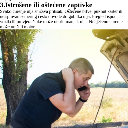
3.Istrošene ili oštećene zaptivke
Svako curenje ulja snižava pritisak. Oštećene brtve, puknut karter ili
neispravan semering često dovode do gubitka ulja. Pregled ispod
vozila ili provjera šipke može otkriti manjak ulja. Neliječeno curenje
može uništiti motor.