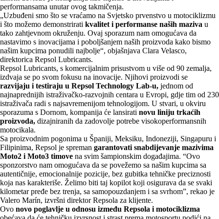
performansama unutar ovog takmičenja.
„Uzbuđeni smo što se vraćamo na Svjetsko prvenstvo u motociklizmu
i što možemo demonstrirati
kvalitet i performanse naših maziva
u
tako zahtjevnom okruženju. Ovaj sporazum nam omogućava da
nastavimo s inovacijama i poboljšanjem naših proizvoda kako bismo
našim kupcima ponudili najbolje“, objašnjava Clara Velasco,
direktorica Repsol Lubricants.
Repsol Lubricants, s komercijalnim prisustvom u više od 90 zemalja,
izdvaja se po svom fokusu na inovacije. Njihovi proizvodi se
razvijaju i testiraju u Repsol Technology Lab-u,
jednom od
najnaprednijih istraživačko-razvojnih centara u Evropi, gdje tim od 230
istraživača radi s najsavremenijom tehnologijom. U stvari, u okviru
sporazuma s Dornom, kompanija će lansirati
novu liniju trkaćih
proizvoda,
dizajniranih da zadovolje potrebe visokoperformansnih
motocikala.
Sa proizvodnim pogonima u Španiji, Meksiku, Indoneziji, Singapuru i
Filipinima, Repsol je spreman
garantovati snabdijevanje mazivima
Moto2 i Moto3 timove
na svim šampionskim događajima. “Ovo
sponzorstvo nam omogućava da se povežemo sa našim kupcima sa
autentičnije, emocionalnije pozicije, bez gubitka tehničke preciznosti
koja nas karakteriše. Želimo biti taj kopilot koji osigurava da se svaki
kilometar pređe bez trenja, sa samopouzdanjem i sa svrhom”, rekao je
Valero Marín, izvršni direktor Repsola za klijente.
Ovo
novo poglavlje u odnosu između Repsola i motociklizma
obećava da će tehničku izvrsnost i strast prema motosportu podići na