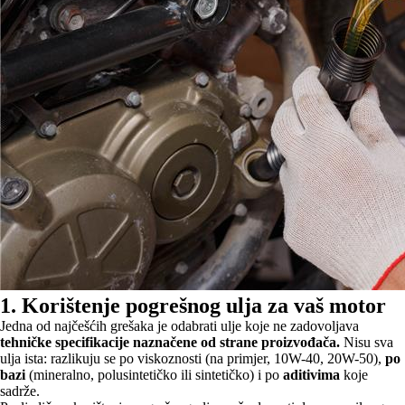
1. Korištenje pogrešnog ulja za vaš motor
Jedna od najčešćih grešaka je odabrati ulje koje ne zadovoljava
tehničke specifikacije naznačene od strane proizvođača.
Nisu sva
ulja ista: razlikuju se po viskoznosti (na primjer, 10W-40, 20W-50),
po
bazi
(mineralno, polusintetičko ili sintetičko) i po
aditivima
koje
sadrže.