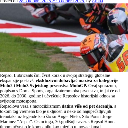
Posted on
28. Oktobra 2025.
29. Oktobra 2025.
by
Amna
Repsol Lubricants čini čvrst korak u svojoj strategiji globalne
ekspanzije postavši
ekskluzivni dobavljač maziva za kategorije
Moto2 i Moto3 Svjetskog prvenstva MotoGP.
Ovaj sporazum,
potpisan s Dorna Sports, organizatorom oba prvenstva, trajat će od
2026. do 2030. godine i učvršćuje Repsolov historijski odnos sa
svijetom motosporta.
Repsolova veza s motociklizmom
datira više od pet decenija,
a
tokom tog vremena bio je uključen u neke od najupečatljivijih
trenutaka uz legende kao što su Ángel Nieto, Sito Pons i Jorge
Martínez “Aspar”. Osim toga, 30-godišnji savez s Repsol Honda
timom učvrstio je kompaniju kao mjerilo u inovacijama i