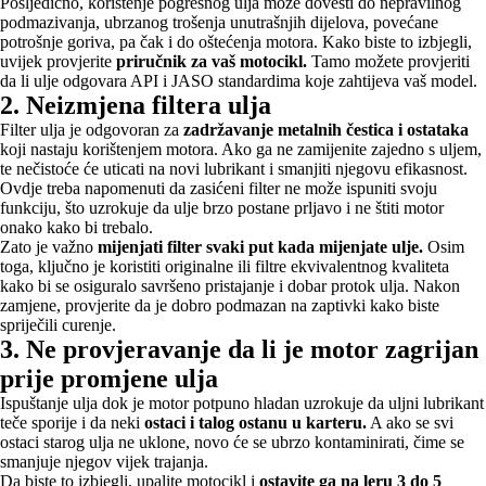
Posljedično, korištenje pogrešnog ulja može dovesti do nepravilnog
podmazivanja, ubrzanog trošenja unutrašnjih dijelova, povećane
potrošnje goriva, pa čak i do oštećenja motora. Kako biste to izbjegli,
uvijek provjerite
priručnik za vaš motocikl.
Tamo možete provjeriti
da li ulje odgovara API i JASO standardima koje zahtijeva vaš model.
2. Neizmjena filtera ulja
Filter ulja je odgovoran za
zadržavanje metalnih čestica i ostataka
koji nastaju korištenjem motora. Ako ga ne zamijenite zajedno s uljem,
te nečistoće će uticati na novi lubrikant i smanjiti njegovu efikasnost.
Ovdje treba napomenuti da zasićeni filter ne može ispuniti svoju
funkciju, što uzrokuje da ulje brzo postane prljavo i ne štiti motor
onako kako bi trebalo.
Zato je važno
mijenjati filter svaki put kada mijenjate ulje.
Osim
toga, ključno je koristiti originalne ili filtre ekvivalentnog kvaliteta
kako bi se osiguralo savršeno pristajanje i dobar protok ulja. Nakon
zamjene, provjerite da je dobro podmazan na zaptivki kako biste
spriječili curenje.
3. Ne provjeravanje da li je motor zagrijan
prije promjene ulja
Ispuštanje ulja dok je motor potpuno hladan uzrokuje da uljni lubrikant
teče sporije i da neki
ostaci i talog ostanu u karteru.
A ako se svi
ostaci starog ulja ne uklone, novo će se ubrzo kontaminirati, čime se
smanjuje njegov vijek trajanja.
Da biste to izbjegli, upalite motocikl i
ostavite ga na leru 3 do 5