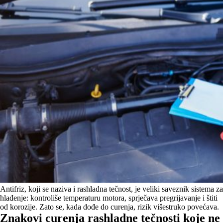
Antifriz, koji se naziva i rashladna tečnost, je veliki saveznik sistema za
hlađenje: kontroliše temperaturu motora, sprječava pregrijavanje i štiti
od korozije. Zato se, kada dođe do curenja, rizik višestruko povećava.
Znakovi curenja rashladne tečnosti koje ne