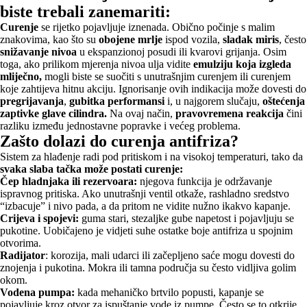
biste trebali zanemariti:
Curenje
se rijetko pojavljuje iznenada. Obično počinje s malim
znakovima, kao što su
obojene mrlje
ispod vozila,
sladak miris
, često
snižavanje nivoa
u ekspanzionoj posudi ili kvarovi grijanja. Osim
toga, ako prilikom mjerenja nivoa ulja vidite
emulziju
koja izgleda
mliječno,
mogli biste se suočiti s unutrašnjim curenjem ili curenjem
koje zahtijeva hitnu akciju. Ignorisanje ovih indikacija može dovesti do
pregrijavanja
,
gubitka performansi
i, u najgorem slučaju,
oštećenja
zaptivke glave cilindra.
Na ovaj način,
pravovremena reakcija
čini
razliku između jednostavne popravke i većeg problema.
Zašto dolazi do curenja antifriza?
Sistem za hlađenje radi pod pritiskom i na visokoj temperaturi, tako da
svaka slaba tačka može postati curenje:
Čep hladnjaka ili rezervoara:
njegova funkcija je održavanje
ispravnog pritiska. Ako unutrašnji ventil otkaže, rashladno sredstvo
“izbacuje” i nivo pada, a da pritom ne vidite nužno ikakvo kapanje.
Crijeva i spojevi:
guma stari, stezaljke gube napetost i pojavljuju se
pukotine. Uobičajeno je vidjeti suhe ostatke boje antifriza u spojnim
otvorima.
Radijator
: korozija, mali udarci ili začepljeno saće mogu dovesti do
znojenja i pukotina. Mokra ili tamna područja su često vidljiva golim
okom.
Vodena pumpa:
kada mehaničko brtvilo popusti, kapanje se
pojavljuje kroz otvor za ispuštanje vode iz pumpe. Često se to otkrije