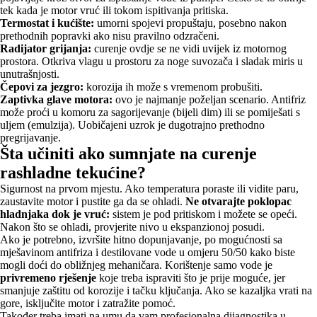
tek kada je motor vruć ili tokom ispitivanja pritiska.
Termostat i kućište:
umorni spojevi propuštaju, posebno nakon
prethodnih popravki ako nisu pravilno odzračeni.
Radijator grijanja:
curenje ovdje se ne vidi uvijek iz motornog
prostora. Otkriva vlagu u prostoru za noge suvozača i sladak miris u
unutrašnjosti.
Čepovi za jezgro:
korozija ih može s vremenom probušiti.
Zaptivka glave motora:
ovo je najmanje poželjan scenario. Antifriz
može proći u komoru za sagorijevanje (bijeli dim) ili se pomiješati s
uljem (emulzija). Uobičajeni uzrok je dugotrajno prethodno
pregrijavanje.
Šta učiniti ako sumnjate na curenje
rashladne tekućine?
Sigurnost na prvom mjestu. Ako temperatura poraste ili vidite paru,
zaustavite motor i pustite ga da se ohladi.
Ne otvarajte poklopac
hladnjaka dok je vruć:
sistem je pod pritiskom i možete se opeći.
Nakon što se ohladi, provjerite nivo u ekspanzionoj posudi.
Ako je potrebno, izvršite hitno dopunjavanje, po mogućnosti sa
mješavinom antifriza i destilovane vode u omjeru 50/50 kako biste
mogli doći do obližnjeg mehaničara. Korištenje samo vode je
privremeno rješenje
koje treba ispraviti što je prije moguće, jer
smanjuje zaštitu od korozije i tačku ključanja. Ako se kazaljka vrati na
gore, isključite motor i zatražite pomoć.
Također treba imati na umu da vam profesionalna dijagnostika u