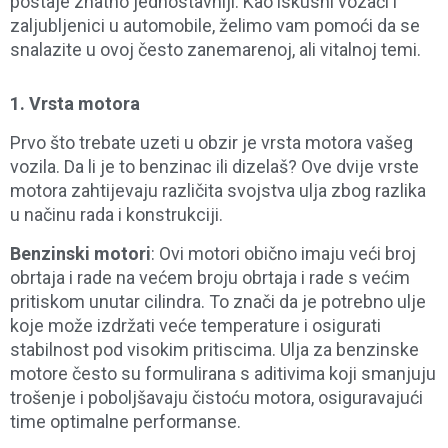
postaje znatno jednostavniji. Kao iskusni vozači i
zaljubljenici u automobile, želimo vam pomoći da se
snalazite u ovoj često zanemarenoj, ali vitalnoj temi.
1.
Vrsta motora
Prvo što trebate uzeti u obzir je vrsta motora vašeg
vozila. Da li je to benzinac ili dizelaš? Ove dvije vrste
motora zahtijevaju različita svojstva ulja zbog razlika
u načinu rada i konstrukciji.
Benzinski motori
: Ovi motori obično imaju veći broj
obrtaja i rade na većem broju obrtaja i rade s većim
pritiskom unutar cilindra. To znači da je potrebno ulje
koje može izdržati veće temperature i osigurati
stabilnost pod visokim pritiscima. Ulja za benzinske
motore često su formulirana s aditivima koji smanjuju
trošenje i poboljšavaju čistoću motora, osiguravajući
time optimalne performanse.