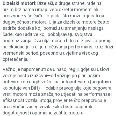
Dizelski motori
: Dizelaši, s druge strane, rade na
nižim brzinama i imaju veći okretni moment, ali
proizvode više čađe i otpada, što može utjecati na
dugovječnost motora. Ulja za dizelske motore često
sadrže dodatke koji pomažu u smanjenju naslaga i
čađe, kao i aditive koji poboljšavaju svojstva
podmazivanja. Ova ulja moraju biti izdržljiva i otpornija
na oksidaciju, s ciljem očuvanja performansi kroz duži
vremenski period, posebno u uvjetima visokog
opterećenja.
Važno je napomenuti da u našoj regiji, gdje su uslovi
vožnje često izazovni—od vožnje po planinskim
putevima do dugih vožnji na autoputevima (pogotovo
ko putuje van BiH) — odabir pravog ulja koje odgovara
vrsti motora može značajno utjecati na performanse i
efikasnost vozila. Stoga, provjerite što preporučuje
proizvođač vašeg vozila kako biste osigurali
dugotrajnost i optimalnu zaštitu motora.