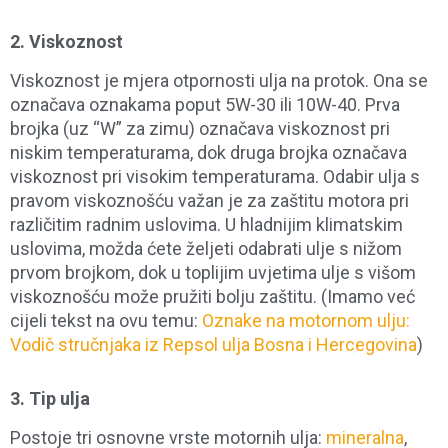
2.
Viskoznost
Viskoznost je mjera otpornosti ulja na protok. Ona se
označava oznakama poput 5W-30 ili 10W-40. Prva
brojka (uz “W” za zimu) označava viskoznost pri
niskim temperaturama, dok druga brojka označava
viskoznost pri visokim temperaturama. Odabir ulja s
pravom viskoznošću važan je za zaštitu motora pri
različitim radnim uslovima. U hladnijim klimatskim
uslovima, možda ćete željeti odabrati ulje s nižom
prvom brojkom, dok u toplijim uvjetima ulje s višom
viskoznošću može pružiti bolju zaštitu. (Imamo već
cijeli tekst na ovu temu:
Oznake na motornom ulju:
Vodič stručnjaka iz Repsol ulja Bosna i Hercegovina
)
3.
Tip ulja
Postoje tri osnovne vrste motornih ulja:
mineralna
,