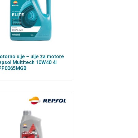
otorno ulje – ulje za motore
epsol Multitech 10W40 4l
PP0065MGB