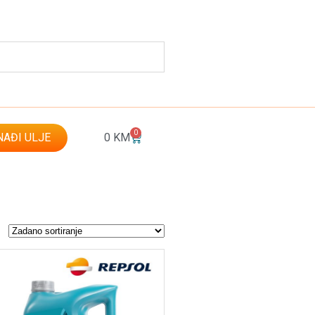
0
AĐI ULJE
0
KM