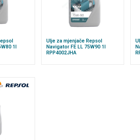
Repsol
Ulje za mjenjače Repsol
U
5W80 1l
Navigator FE LL 75W90 1l
N
RPP4002JHA
R