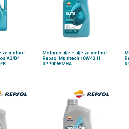
je za motore
Motorno ulje – ulje za motore
M
mos A3/B4
Repsol Multitech 10W40 1l
R
FFB
RPP0065MHA
R