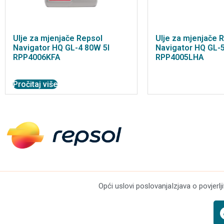
Ulje za mjenjače Repsol
Ulje za mjenjače 
Navigator HQ GL-4 80W 5l
Navigator HQ GL-
RPP4006KFA
RPP4005LHA
Pročitaj više
Opći uslovi poslovanja
Izjava o povjerlj