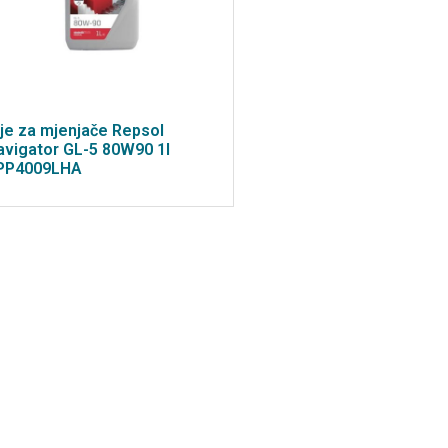
lje za mjenjače Repsol
avigator GL-5 80W90 1l
PP4009LHA