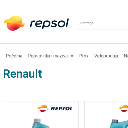
Početna
Repsol ulja i maziva
Prox
Veleprodaja
Na
Renault