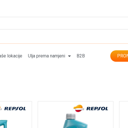
še lokacije
Ulja prema namjeni
B2B
PRON