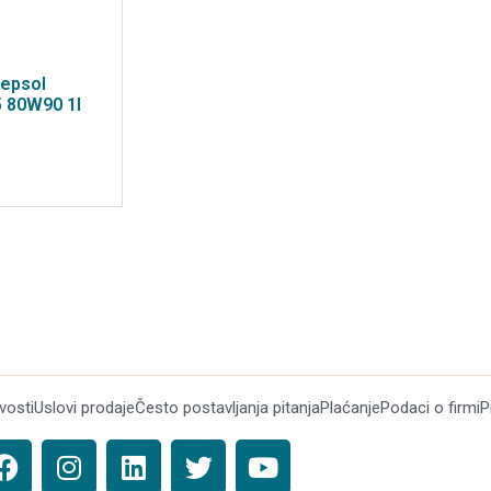
Repsol
5 80W90 1l
ivosti
Uslovi prodaje
Često postavljanja pitanja
Plaćanje
Podaci o firmi
P