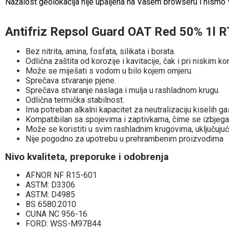
Nažalost geolokacija nije upaljena na Vašem browseru i nismo Vam
Antifriz Repsol Guard OAT Red 50% 1l
Bez nitrita, amina, fosfata, silikata i borata.
Odlična zaštita od korozije i kavitacije, čak i pri niskim k
Može se miješati s vodom u bilo kojem omjeru.
Sprečava stvaranje pjene.
Sprečava stvaranje naslaga i mulja u rashladnom krugu.
Odlična termička stabilnost.
Ima potreban alkalni kapacitet za neutralizaciju kiselih g
Kompatibilan sa spojevima i zaptivkama, čime se izbjegav
Može se koristiti u svim rashladnim krugovima, uključujući 
Nije pogodno za upotrebu u prehrambenim proizvodima
Nivo kvaliteta, preporuke i odobrenja
AFNOR NF R15-601
ASTM: D3306
ASTM: D4985
BS 6580:2010
CUNA NC 956-16
FORD: WSS-M97B44