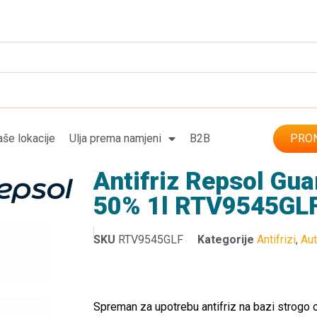
še lokacije
Ulja prema namjeni
B2B
PRON
Antifriz Repsol Gu
50% 1l RTV9545GL
SKU
RTV9545GLF
Kategorije
Antifrizi
,
Au
Spreman za upotrebu antifriz na bazi strogo o