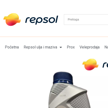
Početna
Repsol ulja i maziva
Prox
Veleprodaja
Na