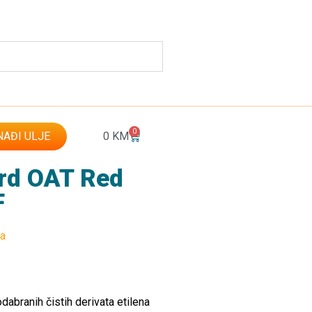
0
AĐI ULJE
0
KM
ard OAT Red
F
ta
dabranih čistih derivata etilena