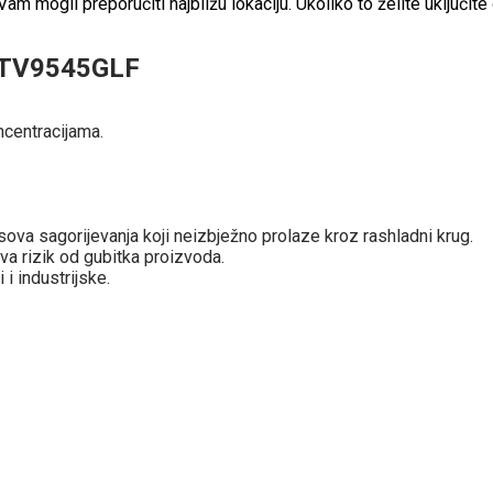
 mogli preporučiti najbližu lokaciju. Ukoliko to želite uključite 
 RTV9545GLF
oncentracijama.
asova sagorijevanja koji neizbježno prolaze kroz rashladni krug.
a rizik od gubitka proizvoda.
i industrijske.