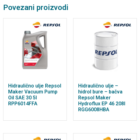
Povezani proizvodi
Hidraulično ulje Repsol
Hidraulično ulje –
Maker Vacuum Pump
hidrol bure – bačva
Oil SAE 30 5l
Repsol Maker
RPP6014FFA
Hydroflux EP 46 208l
RGG6008HBA