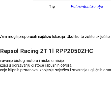
Tip
Polusintetičko ulje
 mogli preporučiti najbližu lokaciju. Ukoliko to želite uključite 
ol Repsol Racing 2T 1l RPP2050ZHC
ravanje čistog motora i niske emisije.
ući u održavanju čistoće ispušnih otvora.
enje klipnih prstenova, znojenje svjećica i stvaranje ugljičnih osta