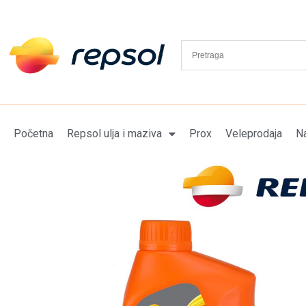
Početna
Repsol ulja i maziva
Prox
Veleprodaja
Na