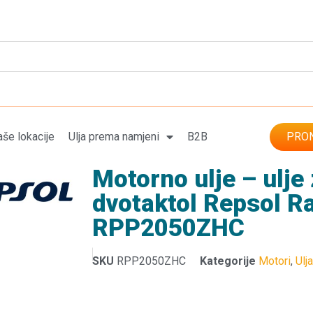
še lokacije
Ulja prema namjeni
B2B
PRON
Motorno ulje – ulje
dvotaktol Repsol Ra
RPP2050ZHC
SKU
RPP2050ZHC
Kategorije
Motori
,
Ulj