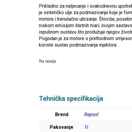
Prikladno za natjecanje i svakodnevnu upotr
je sintetičko ulje za podmazivanje koje je for
motora i trenutačno ubrzanje. Štoviše, posebn
niskom emisijom štetnih tvari; svojim sastav
ispušnom sustavu što produžuje njegov životni 
Pogodan je za motore s prethodnom smjesom u
koriste sustav podmazivanja injektora.
Na stanju
Tehnička specifikacija
Brend
Repsol
Pakovanje
1l