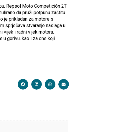
ebu, Repsol Moto Competición 2T
mulirano da pruži potpunu zaštitu
o je prikladan za motore s
om sprječava stvaranje naslaga u
vijek i radni vijek motora.
 gorivu, kao i za one koji