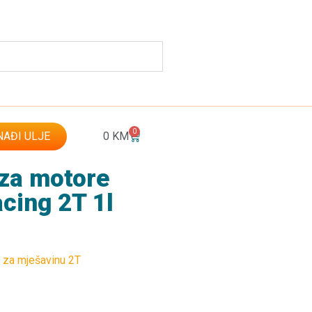
0
AĐI ULJE
0
KM
 za motore
cing 2T 1l
a za mješavinu 2T