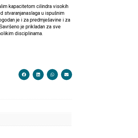
lim kapacitetom cilindra visokih
od stvaranjanaslaga u ispušnim
godan je i za predmješavine i za
Savršeno je prikladan za sve
nolikim disciplinama.