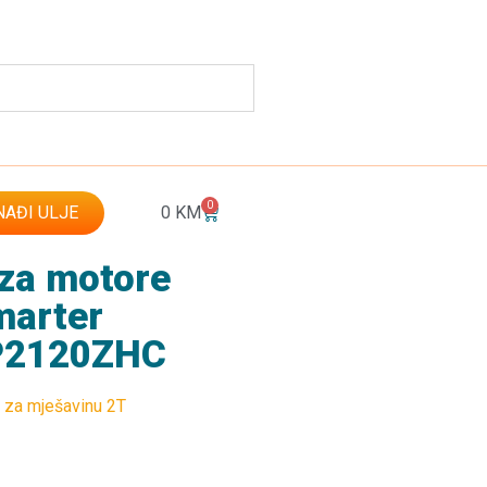
0
AĐI ULJE
0
KM
 za motore
marter
PP2120ZHC
a za mješavinu 2T