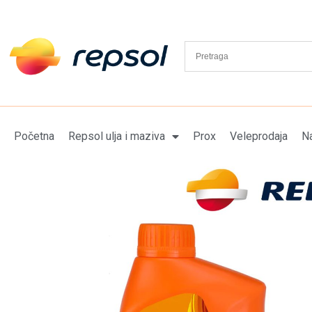
Početna
Repsol ulja i maziva
Prox
Veleprodaja
Na