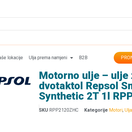
še lokacije
Ulja prema namjeni
B2B
PRON
Motorno ulje – ulje
dvotaktol Repsol S
Synthetic 2T 1l R
SKU
RPP2120ZHC
Kategorije
Motori
,
Ulj