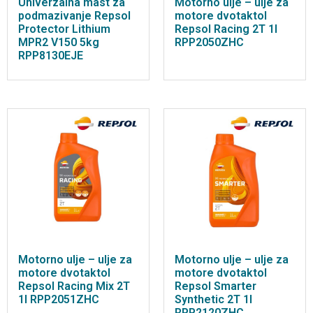
Univerzalna mast za
Motorno ulje – ulje za
podmazivanje Repsol
motore dvotaktol
Protector Lithium
Repsol Racing 2T 1l
MPR2 V150 5kg
RPP2050ZHC
RPP8130EJE
Motorno ulje – ulje za
Motorno ulje – ulje za
motore dvotaktol
motore dvotaktol
Repsol Racing Mix 2T
Repsol Smarter
1l RPP2051ZHC
Synthetic 2T 1l
RPP2120ZHC