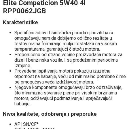
Elite Competicion 5W40 4l
RPP0062JGB
Karakteristike
Specifični aditivi I sintetička priroda njihovih baza
omogućavaju nam da dobijemo odlično rezltate u
testovima na formiranje mulja I ostataka na visokim
temperaturama, garantujući čistoću motora.
Preporučeno od strane većine proizvođača motora za
dizel I benzinska vozila, I sa produženim periodima
izmjene.
Provedena ispitivanja motora pokazuju izuzetnu
otpornost na habanje, veću od minimalno potrebne čime
se omogućava veća izdržljivost motora.
Njegove komponente omogućavaju brzo odzračivanje,
što minimizira stvaranje pjene pri visokim brzinama
motora, održavajući podmazivanje I sprječavajući
habanje.
Nivoi kvalitete, odobrenja i preporuke
API SN/CF*