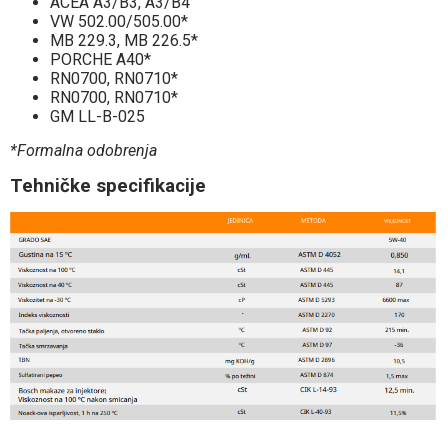
ACEA A3/B3, A3/B4
VW 502.00/505.00*
MB 229.3, MB 226.5*
PORCHE A40*
RN0700, RN0710*
RN0700, RN0710*
GM LL-B-025
*Formalna odobrenja
Tehničke specifikacije