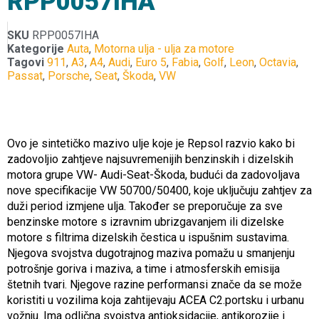
RPP0057IHA
SKU
RPP0057IHA
Kategorije
Auta
,
Motorna ulja - ulja za motore
Tagovi
911
,
A3
,
A4
,
Audi
,
Euro 5
,
Fabia
,
Golf
,
Leon
,
Octavia
,
Passat
,
Porsche
,
Seat
,
Škoda
,
VW
Ovo je sintetičko mazivo ulje koje je Repsol razvio kako bi
zadovoljio zahtjeve najsuvremenijih benzinskih i dizelskih
motora grupe VW- Audi-Seat-Škoda, budući da zadovoljava
nove specifikacije VW 50700/50400, koje uključuju zahtjev za
duži period izmjene ulja. Također se preporučuje za sve
benzinske motore s izravnim ubrizgavanjem ili dizelske
motore s filtrima dizelskih čestica u ispušnim sustavima.
Njegova svojstva dugotrajnog maziva pomažu u smanjenju
potrošnje goriva i maziva, a time i atmosferskih emisija
štetnih tvari. Njegove razine performansi znače da se može
koristiti u vozilima koja zahtijevaju ACEA C2.portsku i urbanu
vožnju. Ima odlična svojstva antioksidacije, antikorozije i