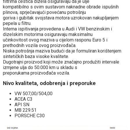
filtrima čestica dizela osiguravaju da je ulje
kompatibilno s ovim sustavom naknadne obrade ispušnih
plinova, sprječavajući povećanu potrošnju
goriva i gubitak svojstava motora uzrokovan nakupljanjem
pepela u filtru.
Interna ispitivanja provedena u Audi i VW benzinskim i
dizelskim motorima osiguravaju maksimalnu
učinkovitost ovog maziva u cijelom rasponu Euro 5 i
prethodnih vozila ovog proizvođača.
Niska potrošnja maziva budući da je formuliran korištenjem
sintetičkih baza visoke kvalitete.
Dugotrajni proizvod koji može značajno produžiti intervale
izmjene ulja do 50.000 km u skladu s
preporukama proizvođača vozila.
Nivo kvaliteta, odobrenja i preporuke
VW 507,00/504,00
ACEA C3
API SN
MB 229.51
PORSCHE C30