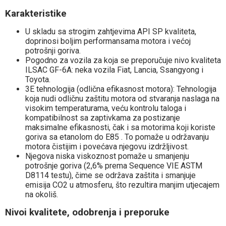
Karakteristike
U skladu sa strogim zahtjevima API SP kvaliteta,
doprinosi boljim performansama motora i većoj
potrošnji goriva.
Pogodno za vozila za koja se preporučuje nivo kvaliteta
ILSAC GF-6A: neka vozila Fiat, Lancia, Ssangyong i
Toyota.
3E tehnologija (odlična efikasnost motora): Tehnologija
koja nudi odličnu zaštitu motora od stvaranja naslaga na
visokim temperaturama, veću kontrolu taloga i
kompatibilnost sa zaptivkama za postizanje
maksimalne efikasnosti, čak i sa motorima koji koriste
goriva sa etanolom do E85 . To pomaže u održavanju
motora čistijim i povećava njegovu izdržljivost.
Njegova niska viskoznost pomaže u smanjenju
potrošnje goriva (2,6% prema Sequence VIE ASTM
D8114 testu), čime se održava zaštita i smanjuje
emisija CO2 u atmosferu, što rezultira manjim utjecajem
na okoliš.
Nivoi kvalitete, odobrenja i preporuke