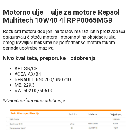
Motorno ulje – ulje za motore Repsol
Multitech 10W40 4l RPP0065MGB
Rezultati motora dobijeni na testovima različitih proizvođača
osiguravaju čistoću motora i otpornost na oksidaciju ulja,
omogućavajući maksimalne performanse motora tokom
perioda upotrebe maziva.
Nivo kvaliteta, preporuke i odobrenja
API: SN/CF
ACEA: A3/B4
RENAULT: RN0700/RN0710
MB: 229.3
VW: 502.00/505.00
*Zvanično/formalno odobrenje