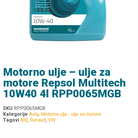
Motorno ulje – ulje za
motore Repsol Multitech
10W40 4l RPP0065MGB
SKU
RPP0065MGB
Kategorije
Auta
,
Motorna ulja - ulja za motore
Tagovi
MB
,
Renault
,
VW