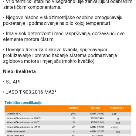
• Vrlo termički stabilno višegradno ulje zahvaljujući odabranim
sintetičkim komponentama.
• Njegove hladne viskozimetrijske osobine omogućavaju
pokretanje i podmazivanje na bilo kojoj temperaturi.
• Ima visok deterdžent i moć raspršivanja, održavajući sve
elemente motora čistim.
• Dovoljno trenja za diskove kvačila, sprječavajući
proklizavanje i prerano habanje sistema podmazivanja
zglobova motora i mjenjača (mokro kvačilo).
Nivoi kvaliteta
• SJ API
• JASO T 903:2016 MA2*