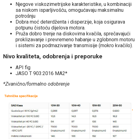
Njegove viskozimetrijske karakteristike, u kombinaciji
sa niskom isparljivošću, omogućavaju maksimalnu
potrošnju
Dobra moć deterdženta i disperzije, koja osigurava
potpunu čistoću dijelova motora.
Pruža dobro trenje na diskovima kvačila, sprečavajući
proklizavanje i prevremeno habanje u zglobnom motoru
i sistemi za podmazivanje transmisije (mokro kvačilo).
Nivo kvaliteta, odobrenja i preporuke
API fig
JASO T 903:2016 MA2*
*Zvanično/formalno odobrenje