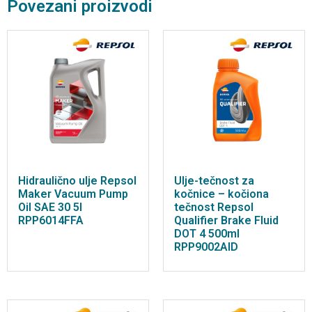
Povezani proizvodi
Hidraulično ulje Repsol
Ulje-tečnost za
Maker Vacuum Pump
kočnice – kočiona
Oil SAE 30 5l
tečnost Repsol
RPP6014FFA
Qualifier Brake Fluid
DOT 4 500ml
RPP9002AID