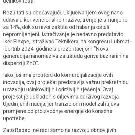
učinkovitosti.
Rezultati su obećavajući. Uključivanjem ovog nano-
aditiva u konvencionalno mazivo, trenje je smanjeno
za 14%, dok su nivoi zaštite od habanja ostali
nepromijenjeni. Istraživanje je nedavno predstavio
Iker Elexpe, istraživač Teknikera, na kongresu Lubmat-
Ibertrib 2024. godine s prezentacijom “Nova
generacija nanomaziva za uštedu goriva baziranih na
disperziji ZnO”.
Iako još ima prostora do komercijalizacije ovih
inovacija, ovaj projekat predstavlja važnu prekretnicu
u razvoju učinkovitijih i održivijih rješenja. Ovaj
projekat je usklađen s ciljevima održivog razvoja
Ujedinjenih nacija, jer tranzicioni model zahtijeva
promjene od proizvodnje energije do konačne
upotrebe.
Zato Repsol ne radi samo na razvoju obnovljivih