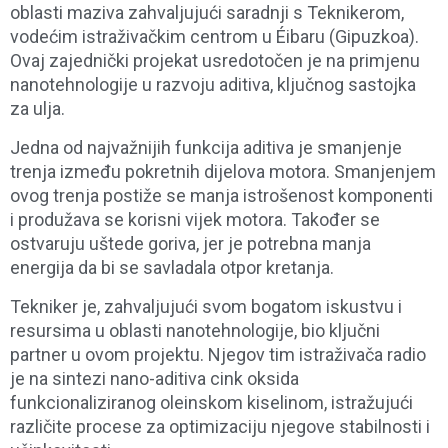
oblasti maziva zahvaljujući saradnji s Teknikerom,
vodećim istraživačkim centrom u Éibaru (Gipuzkoa).
Ovaj zajednički projekat usredotočen je na primjenu
nanotehnologije u razvoju aditiva, ključnog sastojka
za ulja.
Jedna od najvažnijih funkcija aditiva je smanjenje
trenja između pokretnih dijelova motora. Smanjenjem
ovog trenja postiže se manja istrošenost komponenti
i produžava se korisni vijek motora. Također se
ostvaruju uštede goriva, jer je potrebna manja
energija da bi se savladala otpor kretanja.
Tekniker je, zahvaljujući svom bogatom iskustvu i
resursima u oblasti nanotehnologije, bio ključni
partner u ovom projektu. Njegov tim istraživača radio
je na sintezi nano-aditiva cink oksida
funkcionaliziranog oleinskom kiselinom, istražujući
različite procese za optimizaciju njegove stabilnosti i