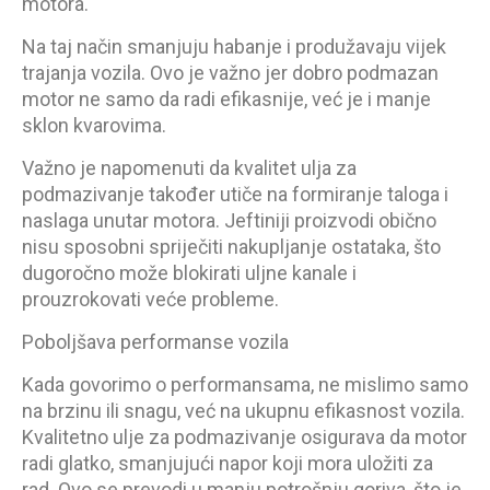
motora.
Na taj način smanjuju habanje i produžavaju vijek
trajanja vozila. Ovo je važno jer dobro podmazan
motor ne samo da radi efikasnije, već je i manje
sklon kvarovima.
Važno je napomenuti da kvalitet ulja za
podmazivanje također utiče na formiranje taloga i
naslaga unutar motora. Jeftiniji proizvodi obično
nisu sposobni spriječiti nakupljanje ostataka, što
dugoročno može blokirati uljne kanale i
prouzrokovati veće probleme.
Poboljšava performanse vozila
Kada govorimo o performansama, ne mislimo samo
na brzinu ili snagu, već na ukupnu efikasnost vozila.
Kvalitetno ulje za podmazivanje osigurava da motor
radi glatko, smanjujući napor koji mora uložiti za
rad. Ovo se prevodi u manju potrošnju goriva, što je