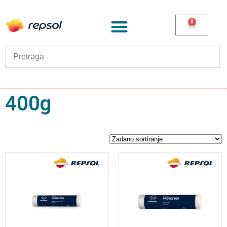
0
400g