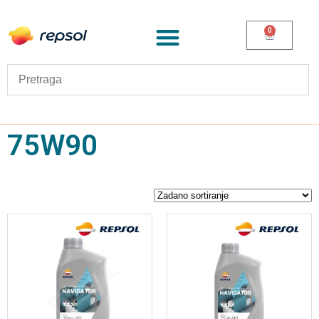
0
75W90