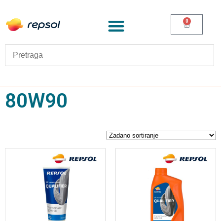
0
80W90