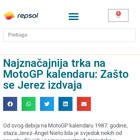
0
Najznačajnija trka na
MotoGP kalendaru: Zašto
se Jerez izdvaja
Od svog debija na MotoGP kalendaru 1987. godine,
staza Jerez-Ángel Nieto bila je svjedok nekih od