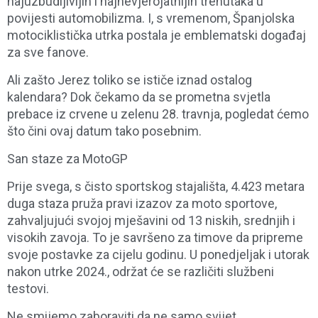
najuzbudljivijih i najnevjerojatnijih trenutaka u
povijesti automobilizma. I, s vremenom, Španjolska
motociklistička utrka postala je emblematski događaj
za sve fanove.
Ali zašto Jerez toliko se ističe iznad ostalog
kalendara? Dok čekamo da se prometna svjetla
prebace iz crvene u zelenu 28. travnja, pogledat ćemo
što čini ovaj datum tako posebnim.
San staze za MotoGP
Prije svega, s čisto sportskog stajališta, 4.423 metara
duga staza pruža pravi izazov za moto sportove,
zahvaljujući svojoj mješavini od 13 niskih, srednjih i
visokih zavoja. To je savršeno za timove da pripreme
svoje postavke za cijelu godinu. U ponedjeljak i utorak
nakon utrke 2024., održat će se različiti službeni
testovi.
Ne smijemo zaboraviti da ne samo svijet