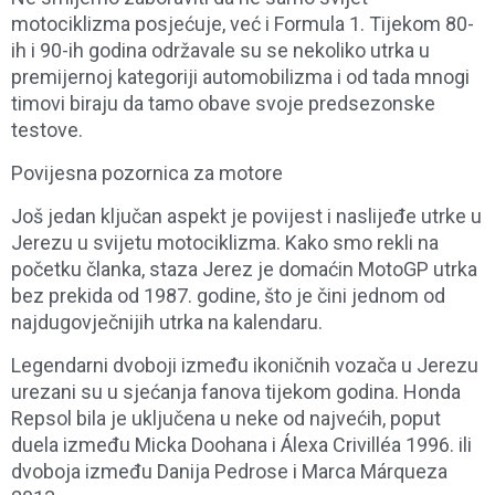
motociklizma posjećuje, već i Formula 1. Tijekom 80-
ih i 90-ih godina održavale su se nekoliko utrka u
premijernoj kategoriji automobilizma i od tada mnogi
timovi biraju da tamo obave svoje predsezonske
testove.
Povijesna pozornica za motore
Još jedan ključan aspekt je povijest i naslijeđe utrke u
Jerezu u svijetu motociklizma. Kako smo rekli na
početku članka, staza Jerez je domaćin MotoGP utrka
bez prekida od 1987. godine, što je čini jednom od
najdugovječnijih utrka na kalendaru.
Legendarni dvoboji između ikoničnih vozača u Jerezu
urezani su u sjećanja fanova tijekom godina. Honda
Repsol bila je uključena u neke od najvećih, poput
duela između Micka Doohana i Álexa Crivilléa 1996. ili
dvoboja između Danija Pedrose i Marca Márqueza