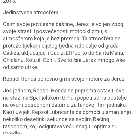
2013.
Jedinstvena atmosfera
Osim svoje povijesne baštine, Jerez je voljen zbog
svoje strasti i posvećenosti motociklizmu, s
atmosferom koja je bez premca. Ta atmosfera se
proteže tijekom cijelog tjedna i ide dalje od grada
Cádiza, uključujući i Cádiz, El Puerto de Santa María,
Chiclanu, Rotu ili Conil. Sve to čini Jerez mnogo više
od samo utrke.
Repsol Honda ponovno grmi svoje motore za Jerez
Još jednom, Repsol Honda se priprema ostaviti sve
na stazi na Španjolskom GP-u i popeti se na postolje
na ovom posebnom datumu za fanove i tim jednako.
Kao i uvijek, Repsol Lubricants će pomoći u smanjenju
nekoliko desetinki sekunde sa svojim Racing
rasponom, koji osigurava veću snagu i optimalnu
izvedbu.