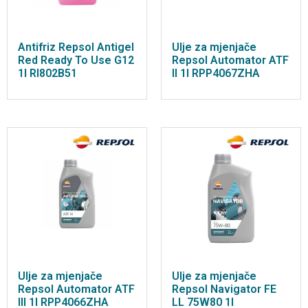
Antifriz Repsol Antigel
Ulje za mjenjače
Red Ready To Use G12
Repsol Automator ATF
1l RI802B51
II 1l RPP4067ZHA
Ulje za mjenjače
Ulje za mjenjače
Repsol Automator ATF
Repsol Navigator FE
III 1l RPP4066ZHA
LL 75W80 1l