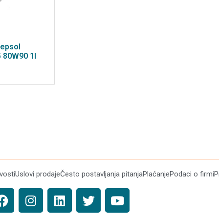
Repsol
5 80W90 1l
ivosti
Uslovi prodaje
Često postavljanja pitanja
Plaćanje
Podaci o firmi
P