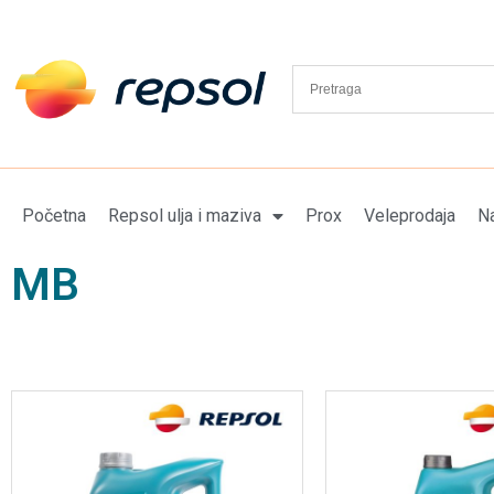
Početna
Repsol ulja i maziva
Prox
Veleprodaja
Na
MB