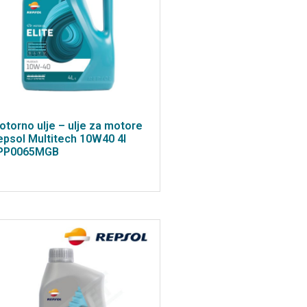
otorno ulje – ulje za motore
epsol Multitech 10W40 4l
PP0065MGB