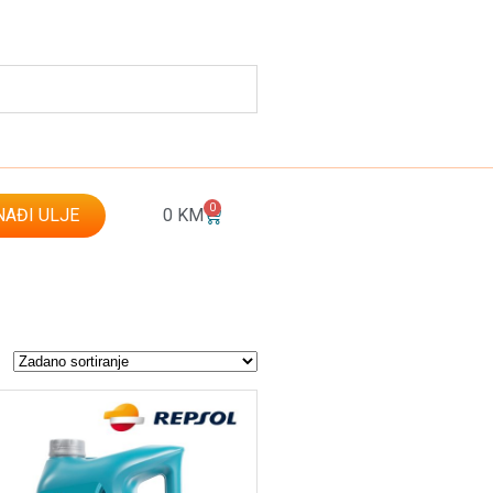
0
AĐI ULJE
0
KM