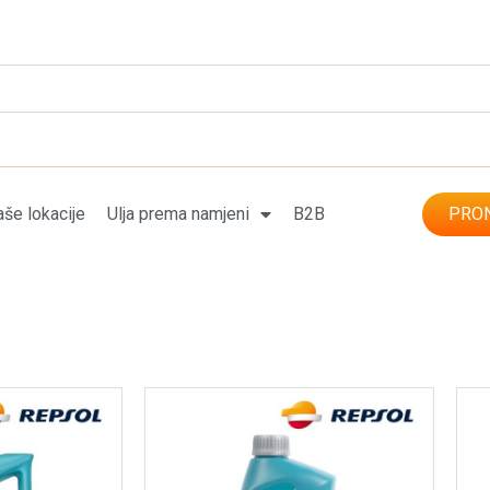
še lokacije
Ulja prema namjeni
B2B
PRON