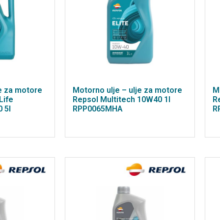
je za motore
Motorno ulje – ulje za motore
M
Life
Repsol Multitech 10W40 1l
R
 5l
RPP0065MHA
R