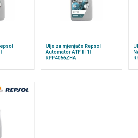
Repsol
Ulje za mjenjače Repsol
U
l
Automator ATF III 1l
N
RPP4066ZHA
R