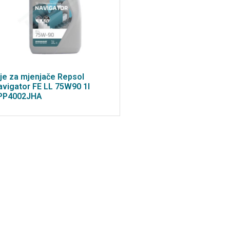
lje za mjenjače Repsol
avigator FE LL 75W90 1l
PP4002JHA