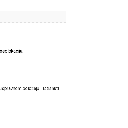
geolokaciju.
 uspravnom položaju I istisnuti