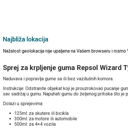
Najbliža lokacija
Nažalost geolokacija nije upaljena na Vašem browseru i nismo Vam
Sprej za krpljenje guma Repsol Wizard
Naduvava i popravlja gume sa ili bez vazdušnih komora.
Instrukcije: Odstranite objekat koji je prouzrokovao pucanje gum
sav sadržaj u gumu. Napuhati gumu do željenog pritiska što je 
Dolazi u sprejevima:
125ml: za skutere ili bicikla.
300ml: za motore ili automobile
500ml: za 4×4 vozila