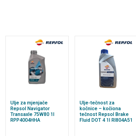
Ulje za mjenjače
Ulje-tečnost za
Repsol Navigator
kočnice – kočiona
Transaxle 75W80 1l
tečnost Repsol Brake
RPP4004HHA
Fluid DOT 4 1l RI804A51