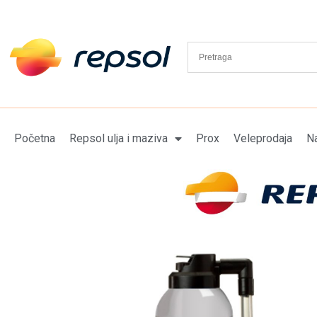
Početna
Repsol ulja i maziva
Prox
Veleprodaja
Na