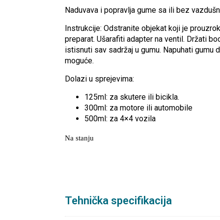
Naduvava i popravlja gume sa ili bez vazdušn
Instrukcije: Odstranite objekat koji je prouz
preparat. Ušarafiti adapter na ventil. Držati 
istisnuti sav sadržaj u gumu. Napuhati gumu do
moguće.
Dolazi u sprejevima:
125ml: za skutere ili bicikla.
300ml: za motore ili automobile
500ml: za 4×4 vozila
Na stanju
Tehnička specifikacija