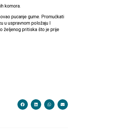
ih komora.
rokovao pucanje gume. Promućkati
bocu u uspravnom položaju I
 željenog pritiska što je prije