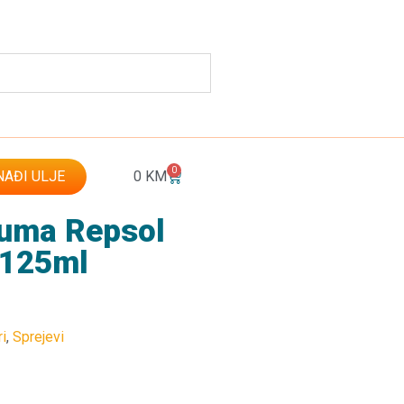
0
AĐI ULJE
0
KM
 guma Repsol
 125ml
i
,
Sprejevi