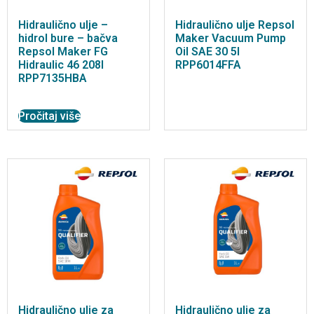
Hidraulično ulje –
Hidraulično ulje Repsol
hidrol bure – bačva
Maker Vacuum Pump
Repsol Maker FG
Oil SAE 30 5l
Hidraulic 46 208l
RPP6014FFA
RPP7135HBA
Pročitaj više
Hidraulično ulje za
Hidraulično ulje za