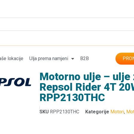
še lokacije
Ulja prema namjeni
B2B
PRON
Motorno ulje – ulje
Repsol Rider 4T 20
RPP2130THC
SKU
RPP2130THC
Kategorije
Motori
,
Mot