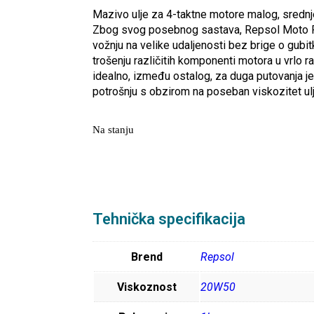
Mazivo ulje za 4-taktne motore malog, srednje
Zbog svog posebnog sastava, Repsol Moto 
vožnju na velike udaljenosti bez brige o gub
trošenju različitih komponenti motora u vrlo ra
idealno, između ostalog, za duga putovanja jer
potrošnju s obzirom na poseban viskozitet ulj
Na stanju
Tehnička specifikacija
Brend
Repsol
Viskoznost
20W50