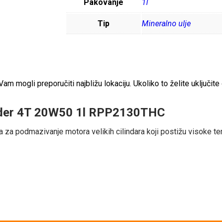
Pakovanje
1l
Tip
Mineralno ulje
 mogli preporučiti najbližu lokaciju. Ukoliko to želite uključite 
 Rider 4T 20W50 1l RPP2130THC
za podmazivanje motora velikih cilindara koji postižu visoke tempe