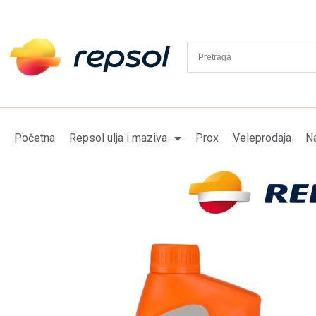
Početna
Repsol ulja i maziva
Prox
Veleprodaja
Na