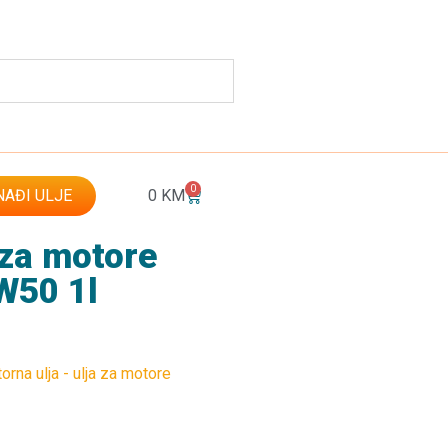
0
AĐI ULJE
0
KM
 za motore
W50 1l
orna ulja - ulja za motore