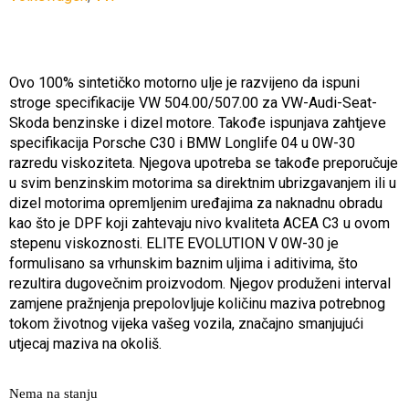
Ovo 100% sintetičko motorno ulje je razvijeno da ispuni
stroge specifikacije VW 504.00/507.00 za VW-Audi-Seat-
Skoda benzinske i dizel motore. Takođe ispunjava zahtjeve
specifikacija Porsche C30 i BMW Longlife 04 u 0W-30
razredu viskoziteta. Njegova upotreba se takođe preporučuje
u svim benzinskim motorima sa direktnim ubrizgavanjem ili u
dizel motorima opremljenim uređajima za naknadnu obradu
kao što je DPF koji zahtevaju nivo kvaliteta ACEA C3 u ovom
stepenu viskoznosti. ELITE EVOLUTION V 0W-30 je
formulisano sa vrhunskim baznim uljima i aditivima, što
rezultira dugovečnim proizvodom. Njegov produženi interval
zamjene pražnjenja prepolovljuje količinu maziva potrebnog
tokom životnog vijeka vašeg vozila, značajno smanjujući
utjecaj maziva na okoliš.
Nema na stanju