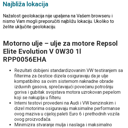
Najbliža lokacija
Nažalost geolokacija nije upaljena na Vašem browseru i
nismo Vam mogli preporučiti najbližu lokaciju. Ukoliko to
želite uključite geolokaciju.
Motorno ulje – ulje za motore Repsol
Elite Evolution V 0W30 1l
RPP0056EHA
Rezultati dobijeni standardizovanim VW testiranjem sa
filterima za čestice dizela osiguravaju da je ulje
kompatibilno sa ovim sistemom naknadne obrade
izduvnih gasova, sprečavajući povećanu potrošnju
goriva i gubitak svojstava motora uzrokovan pepelom
koji se nakuplja u filteru.
Interni testovi provedeni na Audi i VW benzinskim i
dizel motorima osiguravaju maksimalne performanse
ovog maziva u cijeloj paleti Euro 6 i prethodnih vozila
ovog proizvođača.
Minimizira stvaranje mulja i naslaga i maksimalno