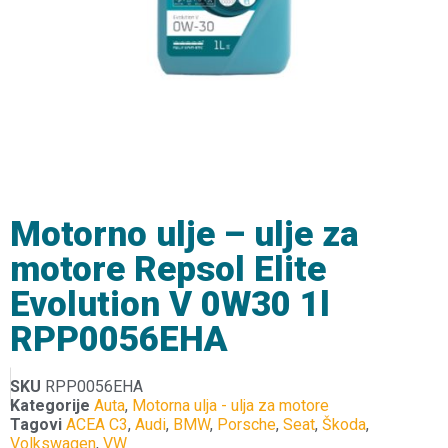
Motorno ulje – ulje za
motore Repsol Elite
Evolution V 0W30 1l
RPP0056EHA
SKU
RPP0056EHA
Kategorije
Auta
,
Motorna ulja - ulja za motore
Tagovi
ACEA C3
,
Audi
,
BMW
,
Porsche
,
Seat
,
Škoda
,
Volkswagen
,
VW