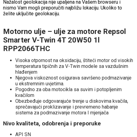
Nažalost geolokacija nije upaljena na Vašem browseru i
nismo Vam mogli preporučiti najbližu lokaciju. Ukoliko to
želite uključite geolokaciju.
Motorno ulje – ulje za motore Repsol
Smarter V-Twin 4T 20W50 1l
RPP2066THC
Visoka otpornost na oksidaciju, štiteći motor od visokih
temperatura tipičnih za V-Twin modele sa vazdušnim
hlađenjem
Njegova viskoznost osigurava savršeno podmazivanje
u ekstremnim uvjetima.
Pogodno za oba motocikla sa suvim i potopljenim
kvačilom
Obezbeđuje odgovarajuće trenje u diskovima kvačila,
sprečavajući proklizavanje i prevremeno habanje
sistema za podmazivanje motora I mjenjača
Nivo kvaliteta, odobrenja i preporuke
API SN