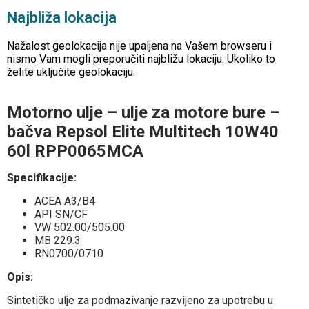
Najbliža lokacija
Nažalost geolokacija nije upaljena na Vašem browseru i
nismo Vam mogli preporučiti najbližu lokaciju. Ukoliko to
želite uključite geolokaciju.
Motorno ulje – ulje za motore bure –
bačva Repsol Elite Multitech 10W40
60l RPP0065MCA
Specifikacije:
ACEA A3/B4
API SN/CF
VW 502.00/505.00
MB 229.3
RN0700/0710
Opis:
Sintetičko ulje za podmazivanje razvijeno za upotrebu u