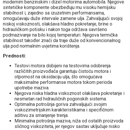
modernim benzinskim i dizel motorima automobila. Njegove
sintetičke komponente obezbeđuju mu visoku hemijsku
stabilnost i, zajedno sa izuzetnim performansama,
omogućavaju duže intervale zamene ulja. Zahvaljujući svojoj
niskoj viskoznosti, olakšava hladno pokretanje, brine o
hidrauličkom potisku i nakon toga održava savršeno
podmazivanje na bilo kojoj temperaturi. Njegova termička
stabilnost također znači da traje duže od konvencionalnog
ulja pod normalnim uvjetima korištenja.
Prednosti:
Testovi motora dobijeni na testovima odobrenja
različitih proizvođača garantuju čistoću motora i
otpornost na oksidaciju ulja, što omogućava
maksimalne performanse motora tokom perioda
upotrebe maziva.
Njegova niska hladna viskoznost olakšava pokretanje i
nesmetan rad hidrauličnih pogonskih sistema.
Optimalna potrošnja goriva zahvaljujući svojim
viskozimetrijskim karakteristikama i specifičnom
aditivu za smanjenje trenja.
Minimalna potrošnja maziva, niža od ostalih proizvoda
sličnog viskoziteta, jer njegov sastav uključuje nisko