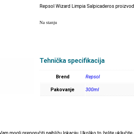
Repsol Wizard Limpia Salpicaderos proizvod 
Na stanju
Tehnička specifikacija
Brend
Repsol
Pakovanje
300ml
 mogli preporučiti najbližu lokaciju. Ukoliko to želite uključite 