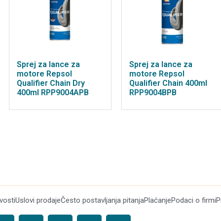
Sprej za lance za
Sprej za lance za
motore Repsol
motore Repsol
Qualifier Chain Dry
Qualifier Chain 400ml
400ml RPP9004APB
RPP9004BPB
ivosti
Uslovi prodaje
Često postavljanja pitanja
Plaćanje
Podaci o firmi
P