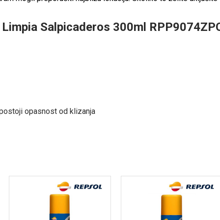
rd Limpia Salpicaderos 300ml RPP9074ZP
postoji opasnost od klizanja