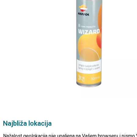
Najbliža lokacija
Nažalost geolokacija nije upaljena na Vašem browseru i nismo Vam