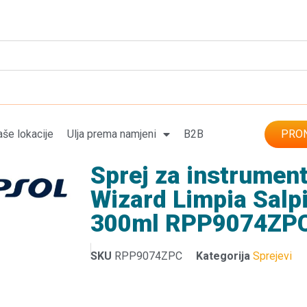
še lokacije
Ulja prema namjeni
B2B
PRON
Sprej za instrument
Wizard Limpia Salp
300ml RPP9074ZP
SKU
RPP9074ZPC
Kategorija
Sprejevi