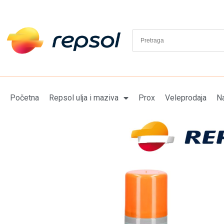
Početna
Repsol ulja i maziva
Prox
Veleprodaja
Na