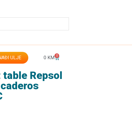
0
AĐI ULJE
0
KM
 table Repsol
icaderos
C