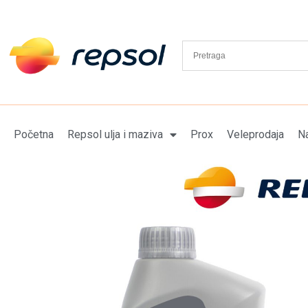
Početna
Repsol ulja i maziva
Prox
Veleprodaja
Na