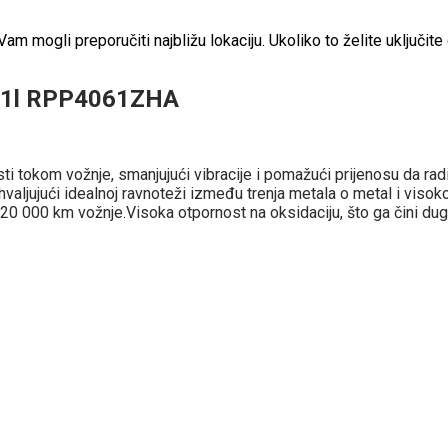
 mogli preporučiti najbližu lokaciju. Ukoliko to želite uključite 
T 1l RPP4061ZHA
 tokom vožnje, smanjujući vibracije i pomažući prijenosu da radi 
hvaljujući idealnoj ravnoteži između trenja metala o metal i visok
120 000 km vožnje.Visoka otpornost na oksidaciju, što ga čini dug