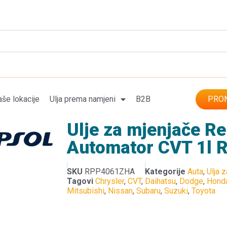
še lokacije
Ulja prema namjeni
B2B
PRON
Ulje za mjenjače R
Automator CVT 1l
SKU
RPP4061ZHA
Kategorije
Auta
,
Ulja 
Tagovi
Chrysler
,
CVT
,
Daihatsu
,
Dodge
,
Hond
Mitsubishi
,
Nissan
,
Subaru
,
Suzuki
,
Toyota