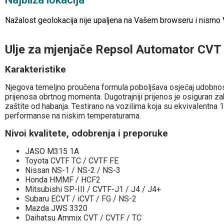
Nažalost geolokacija nije upaljena na Vašem browseru i nismo Vam
Ulje za mjenjače Repsol Automator CV
Karakteristike
Njegova temeljno proučena formula poboljšava osjećaj udobnosti
prijenosa obrtnog momenta. Dugotrajniji prijenos je osiguran za
zaštite od habanja. Testirano na vozilima koja su ekvivalentna 
performanse na niskim temperaturama.
Nivoi kvalitete, odobrenja i preporuke
JASO M315 1A
Toyota CVTF TC / CVTF FE
Nissan NS-1 / NS-2 / NS-3
Honda HMMF / HCF2
Mitsubishi SP-III / CVTF-J1 / J4 / J4+
Subaru ECVT / iCVT / FG / NS-2
Mazda JWS 3320
Daihatsu Ammix CVT / CVTF / TC