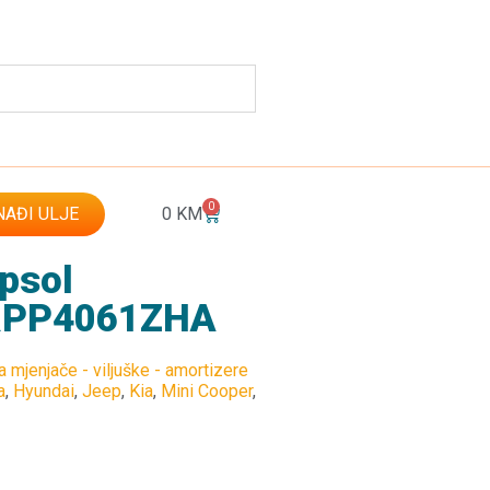
0
AĐI ULJE
0
KM
epsol
 RPP4061ZHA
za mjenjače - viljuške - amortizere
a
,
Hyundai
,
Jeep
,
Kia
,
Mini Cooper
,