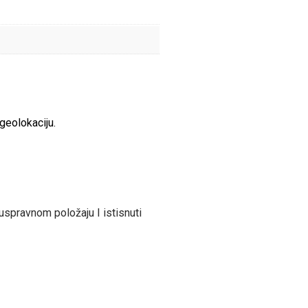
geolokaciju.
 uspravnom položaju I istisnuti