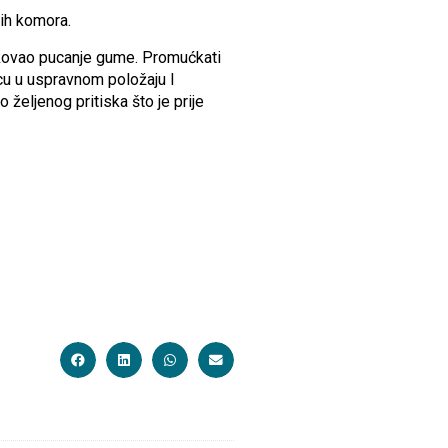
ih komora.
rokovao pucanje gume. Promućkati
bocu u uspravnom položaju I
 željenog pritiska što je prije