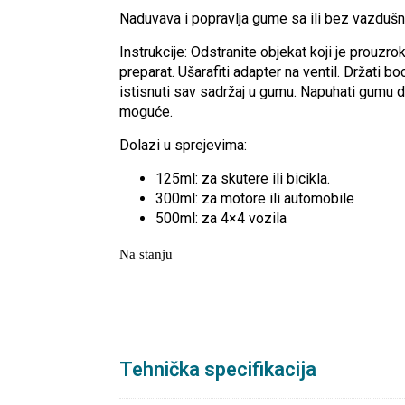
Naduvava i popravlja gume sa ili bez vazdušn
Instrukcije: Odstranite objekat koji je prouz
preparat. Ušarafiti adapter na ventil. Držati 
istisnuti sav sadržaj u gumu. Napuhati gumu do
moguće.
Dolazi u sprejevima:
125ml: za skutere ili bicikla.
300ml: za motore ili automobile
500ml: za 4×4 vozila
Na stanju
Tehnička specifikacija