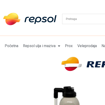
Početna
Repsol ulja i maziva
Prox
Veleprodaja
Na