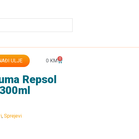
0
AĐI ULJE
0
KM
 guma Repsol
 300ml
i
,
Sprejevi