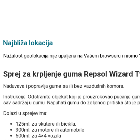
Najbliža lokacija
Nažalost geolokacija nije upaljena na Vašem browseru i nismo Vam
Sprej za krpljenje guma Repsol Wizard
Naduvava i popravlja gume sa ili bez vazdušnih komora.
Instrukcije: Odstranite objekat koji je prouzrokovao pucanje gum
sav sadržaj u gumu. Napuhati gumu do željenog pritiska što je 
Dolazi u sprejevima:
125ml: za skutere ili bicikla.
300ml: za motore ili automobile
500ml: za 4×4 vozila